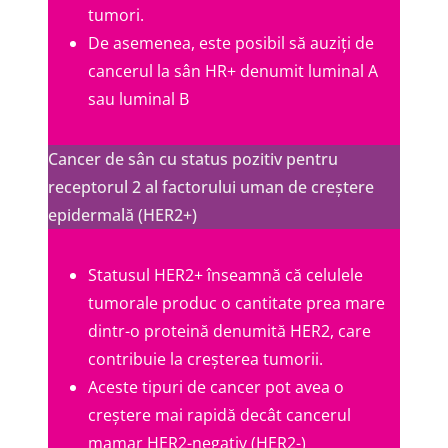
tumori.
De asemenea, este posibil să auziți de
cancerul la sân HR+ denumit luminal A
sau luminal B
Cancer de sân cu status pozitiv pentru
receptorul 2 al factorului uman de creștere
epidermală (HER2+)
Statusul HER2+ înseamnă că celulele
tumorale produc o cantitate prea mare
dintr-o proteină denumită HER2, care
contribuie la creșterea tumorii.
Aceste tipuri de cancer pot avea o
creștere mai rapidă decât cancerul
mamar HER2-negativ (HER2-)