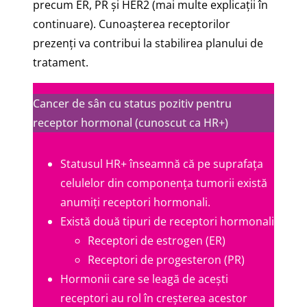
precum ER, PR și HER2 (mai multe explicații în
continuare). Cunoașterea receptorilor
prezenți va contribui la stabilirea planului de
tratament.
Cancer de sân cu status pozitiv pentru
receptor hormonal (cunoscut ca HR+)
Statusul HR+ înseamnă că pe suprafața
celulelor din componența tumorii există
anumiți receptori hormonali.
Există două tipuri de receptori hormonali
Receptori de estrogen (ER)
Receptori de progesteron (PR)
Hormonii care se leagă de acești
receptori au rol în creșterea acestor