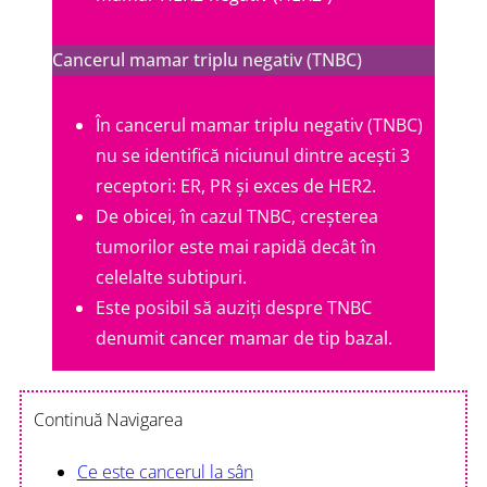
Cancerul mamar triplu negativ (TNBC)
În cancerul mamar triplu negativ (TNBC)
nu se identifică niciunul dintre acești 3
receptori: ER, PR și exces de HER2.
De obicei, în cazul TNBC, creșterea
tumorilor este mai rapidă decât în
celelalte subtipuri.
Este posibil să auziți despre TNBC
denumit cancer mamar de tip bazal.
Continuă Navigarea
Ce este cancerul la sân